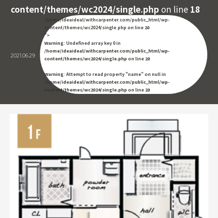
content/themes/wc2024/single.php
on line
18
/home/ideaideal/withcarpenter.com/public_html/wp-
content/themes/wc2024/single.php on line
20
">
Warning
: Undefined array key 0 in
/home/ideaideal/withcarpenter.com/public_html/wp-
2021.06.29
content/themes/wc2024/single.php
on line
20
Warning
: Attempt to read property "name" on null in
/home/ideaideal/withcarpenter.com/public_html/wp-
content/themes/wc2024/single.php
on line
20