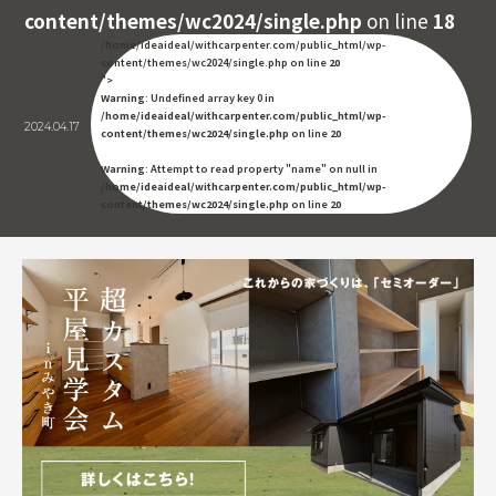
content/themes/wc2024/single.php
on line
18
/home/ideaideal/withcarpenter.com/public_html/wp-
content/themes/wc2024/single.php on line
20
">
Warning
: Undefined array key 0 in
/home/ideaideal/withcarpenter.com/public_html/wp-
2024.04.17
content/themes/wc2024/single.php
on line
20
Warning
: Attempt to read property "name" on null in
/home/ideaideal/withcarpenter.com/public_html/wp-
content/themes/wc2024/single.php
on line
20