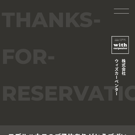
THANKS-
FOR-
RESERVATI