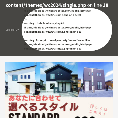
content/themes/wc2024/single.php
on line
18
/home/ideaideal/withcarpenter.com/public_html/wp-
content/themes/wc2024/single.php on line
20
">
Warning
: Undefined array key 0 in
/home/ideaideal/withcarpenter.com/public_html/wp-
2019.06.22
content/themes/wc2024/single.php
on line
20
Warning
: Attempt to read property "name" on null in
/home/ideaideal/withcarpenter.com/public_html/wp-
content/themes/wc2024/single.php
on line
20