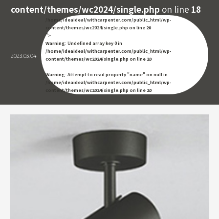
content/themes/wc2024/single.php
on line
18
/home/ideaideal/withcarpenter.com/public_html/wp-
content/themes/wc2024/single.php on line
20
">
Warning
: Undefined array key 0 in
/home/ideaideal/withcarpenter.com/public_html/wp-
2023.03.04
content/themes/wc2024/single.php
on line
20
Warning
: Attempt to read property "name" on null in
/home/ideaideal/withcarpenter.com/public_html/wp-
content/themes/wc2024/single.php
on line
20