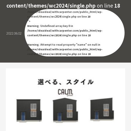
content/themes/wc2024/single.php
on line
18
/home/ideaideal/withcarpenter.com/public_html/wp-
content/themes/wc2024/single.php on line
20
">
Warning
: Undefined array key 0 in
/home/ideaideal/withcarpenter.com/public_html/wp-
2022.06.02
content/themes/wc2024/single.php
on line
20
Warning
: Attempt to read property "name" on null in
/home/ideaideal/withcarpenter.com/public_html/wp-
content/themes/wc2024/single.php
on line
20