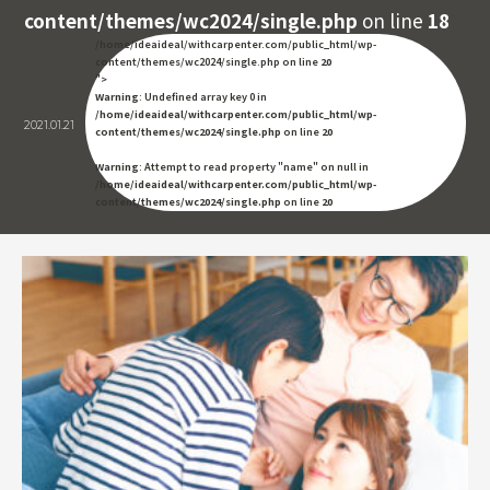
content/themes/wc2024/single.php
on line
18
/home/ideaideal/withcarpenter.com/public_html/wp-
content/themes/wc2024/single.php on line
20
">
Warning
: Undefined array key 0 in
/home/ideaideal/withcarpenter.com/public_html/wp-
2021.01.21
content/themes/wc2024/single.php
on line
20
Warning
: Attempt to read property "name" on null in
/home/ideaideal/withcarpenter.com/public_html/wp-
content/themes/wc2024/single.php
on line
20