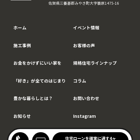
佐賀県三養基郡みやき町大字簑原1475-16
ホーム
イベント情報
施工事例
お客様の声
お金をかけずにいい家を
規格住宅ラインナップ
「好き」が全てのはじまり
コラム
豊かな暮らしとは？
お問い合わせ
お知らせ
Instagram
Copy©WithCarpenter.
わりキッチンの家見学会
住宅ローンを確実に通す4ヶ