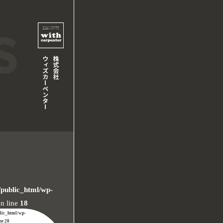
/public_html/wp-
n line
18
blic_html/wp-
ine
20