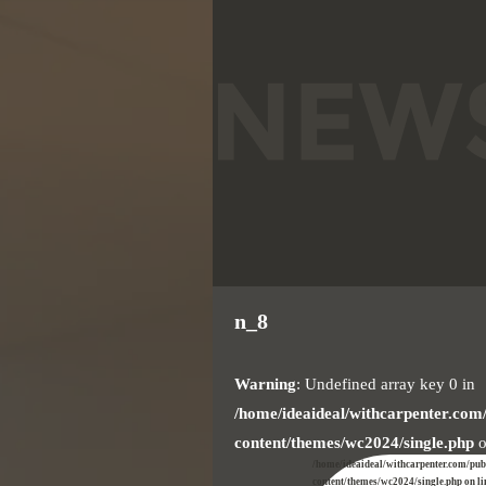
n_8
Warning
: Undefined array key 0 in
/home/ideaideal/withcarpenter.com
content/themes/wc2024/single.php
o
/home/ideaideal/withcarpenter.com/pu
content/themes/wc2024/single.php on l