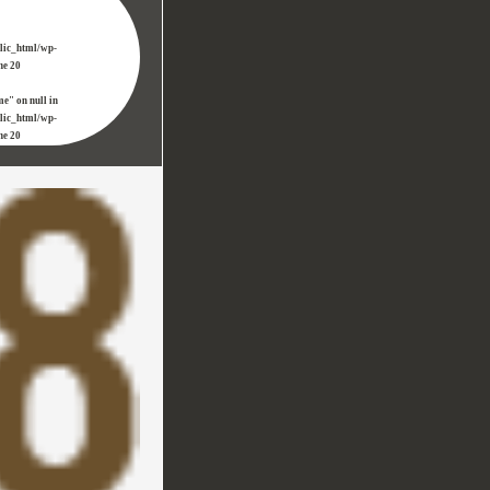
blic_html/wp-
ine
20
me" on null in
blic_html/wp-
ine
20