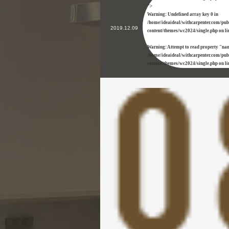
">
Warning
: Undefined array key 0 in
/home/ideaideal/withcarpenter.com/pu
2019.12.09
content/themes/wc2024/single.php
on l
Warning
: Attempt to read property "na
/home/ideaideal/withcarpenter.com/pu
content/themes/wc2024/single.php
on l