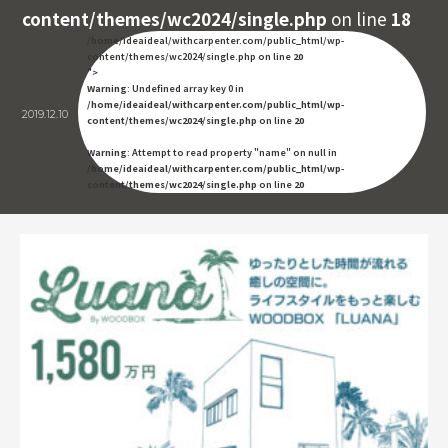
content/themes/wc2024/single.php
on line
18
/home/ideaideal/withcarpenter.com/public_html/wp-
content/themes/wc2024/single.php on line
20
">
Warning
: Undefined array key 0 in
/home/ideaideal/withcarpenter.com/public_html/wp-
2019.12.10
content/themes/wc2024/single.php
on line
20
Warning
: Attempt to read property "name" on null in
/home/ideaideal/withcarpenter.com/public_html/wp-
content/themes/wc2024/single.php
on line
20