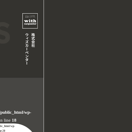
/public_html/wp-
n line
18
lic_html/wp-
ne
20