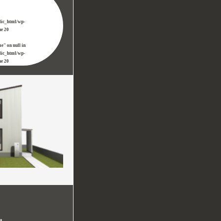
lic_html/wp-
ne
20
e" on null in
lic_html/wp-
ne
20