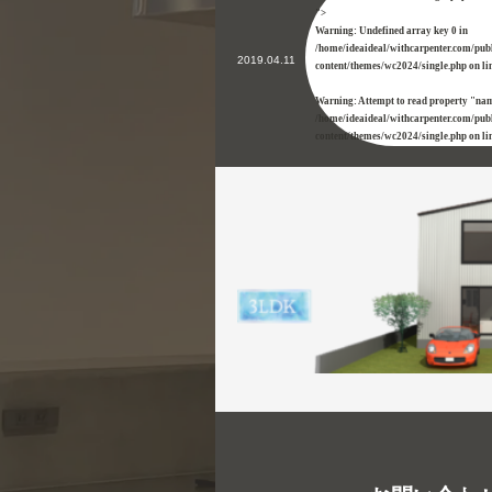
">
Warning
: Undefined array key 0 in
/home/ideaideal/withcarpenter.com/pub
2019.04.11
content/themes/wc2024/single.php
on li
Warning
: Attempt to read property "nam
/home/ideaideal/withcarpenter.com/pub
content/themes/wc2024/single.php
on li