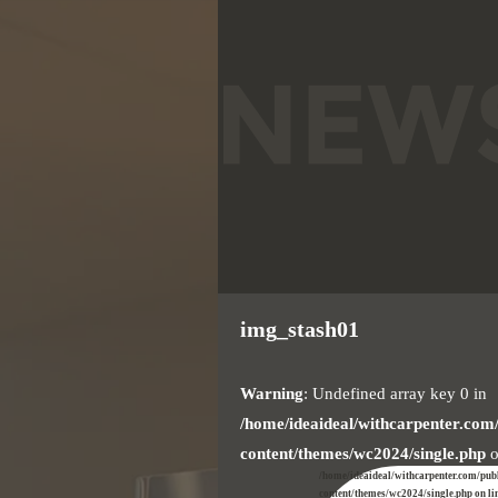
img_stash01
Warning
: Undefined array key 0 in
/home/ideaideal/withcarpenter.com
content/themes/wc2024/single.php
o
/home/ideaideal/withcarpenter.com/pub
content/themes/wc2024/single.php on li