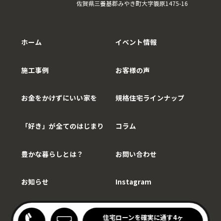
佐賀県三養基郡みやき町大字簑原1475-16
ホーム
イベント情報
施工事例
お客様の声
お金をかけずにいい家を
規格住宅ラインナップ
「好き」が全てのはじまり
コラム
豊かな暮らしとは？
お問い合わせ
お知らせ
Instagram
Copy©WithCarpenter.
わりキッチンの家見学会
住宅ローンを確実に通す4ヶ