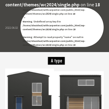
content/themes/wc2024/single.php
on line
18
/home/ideaideal/withcarpenter.com/public_html/wp-
content/themes/wc2024/single.php on line
20
">
Warning
: Undefined array key 0 in
/home/ideaideal/withcarpenter.com/public_html/wp-
2022.06.02
content/themes/wc2024/single.php
on line
20
Warning
: Attempt to read property "name" on null in
/home/ideaideal/withcarpenter.com/public_html/wp-
content/themes/wc2024/single.php
on line
20