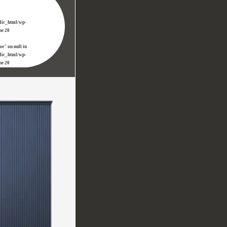
blic_html/wp-
ine
20
me" on null in
blic_html/wp-
ine
20