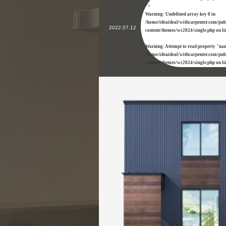
">
Warning
: Undefined array key 0 in
/home/ideaideal/withcarpenter.com/pu
2022.07.12
content/themes/wc2024/single.php
on l
Warning
: Attempt to read property "na
/home/ideaideal/withcarpenter.com/pu
content/themes/wc2024/single.php
on l