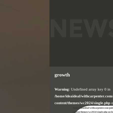
growth
Warning
: Undefined array key 0 in
/home/ideaideal/withcarpenter.com
content/themes/wc2024/single.php
o
/home/ideaideal/withcarpenter.com/pu
content/themes/wc2024/single.php on l