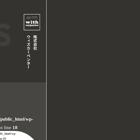
/public_html/wp-
n line
18
blic_html/wp-
ine
20