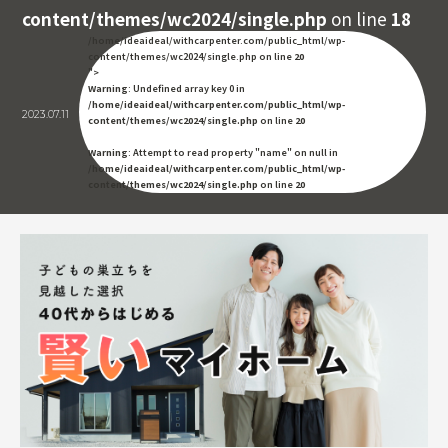
content/themes/wc2024/single.php
on line
18
/home/ideaideal/withcarpenter.com/public_html/wp-
content/themes/wc2024/single.php on line
20
">
Warning
: Undefined array key 0 in
/home/ideaideal/withcarpenter.com/public_html/wp-
2023.07.11
content/themes/wc2024/single.php
on line
20
Warning
: Attempt to read property "name" on null in
/home/ideaideal/withcarpenter.com/public_html/wp-
content/themes/wc2024/single.php
on line
20