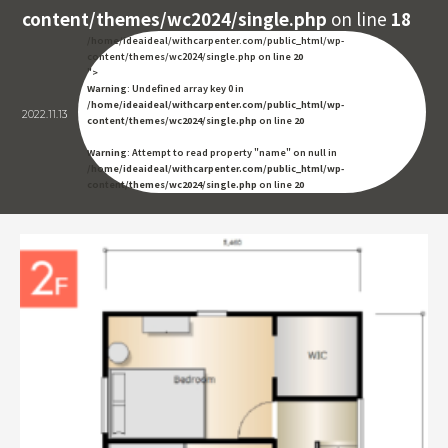
content/themes/wc2024/single.php
on line
18
/home/ideaideal/withcarpenter.com/public_html/wp-
content/themes/wc2024/single.php on line
20
">
Warning
: Undefined array key 0 in
/home/ideaideal/withcarpenter.com/public_html/wp-
2022.11.13
content/themes/wc2024/single.php
on line
20
Warning
: Attempt to read property "name" on null in
/home/ideaideal/withcarpenter.com/public_html/wp-
content/themes/wc2024/single.php
on line
20