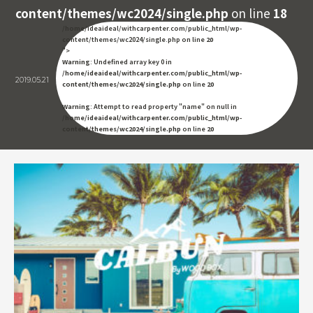
content/themes/wc2024/single.php
on line
18
/home/ideaideal/withcarpenter.com/public_html/wp-
content/themes/wc2024/single.php on line
20
">
Warning
: Undefined array key 0 in
/home/ideaideal/withcarpenter.com/public_html/wp-
2019.05.21
content/themes/wc2024/single.php
on line
20
Warning
: Attempt to read property "name" on null in
/home/ideaideal/withcarpenter.com/public_html/wp-
content/themes/wc2024/single.php
on line
20