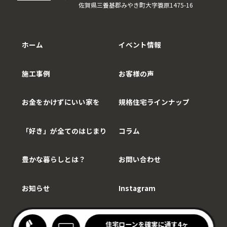
佐賀県三養基郡みやき町大字簑原1475-16
ホーム
イベント情報
施工事例
お客様の声
お金をかけずにいい家を
規格住宅ラインナップ
「好き」が全てのはじまり
コラム
豊かな暮らしとは？
お問い合わせ
お知らせ
Instagram
Copy©WithCarpenter.
わりキッチンの家見学会
住宅ローンを確実に通す4ヶ