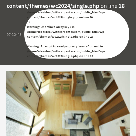
content/themes/wc2024/single.php
on line
18
/home/ideaideal/withcarpenter.com/public_html/wp-
content/themes/wc2024/single.php on line
20
">
Warning
: Undefined array key 0 in
/home/ideaideal/withcarpenter.com/public_html/wp-
2019.04.15
content/themes/wc2024/single.php
on line
20
Warning
: Attempt to read property "name" on null in
/home/ideaideal/withcarpenter.com/public_html/wp-
content/themes/wc2024/single.php
on line
20