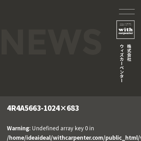
4R4A5663-1024×683
Warning
: Undefined array key 0 in
/home/ideaideal/withcarpenter.com/public_html