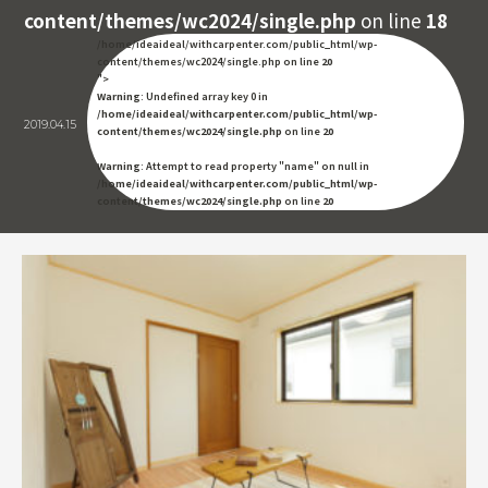
content/themes/wc2024/single.php
on line
18
/home/ideaideal/withcarpenter.com/public_html/wp-
content/themes/wc2024/single.php on line
20
">
Warning
: Undefined array key 0 in
/home/ideaideal/withcarpenter.com/public_html/wp-
2019.04.15
content/themes/wc2024/single.php
on line
20
Warning
: Attempt to read property "name" on null in
/home/ideaideal/withcarpenter.com/public_html/wp-
content/themes/wc2024/single.php
on line
20