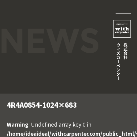
4R4A0854-1024×683
Warning
: Undefined array key 0 in
/home/ideaideal/withcarpenter.com/public_html