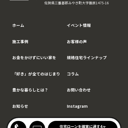
佐賀県三養基郡みやき町大字簑原1475-16
ホーム
イベント情報
施工事例
お客様の声
お金をかけずにいい家を
規格住宅ラインナップ
「好き」が全てのはじまり
コラム
豊かな暮らしとは？
お問い合わせ
お知らせ
Instagram
Copy©WithCarpenter.
わりキッチンの家見学会
住宅ローンを確実に通す4ヶ