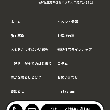
佐賀県三養基郡みやき町大字簑原1475-16
ホーム
イベント情報
施工事例
お客様の声
お金をかけずにいい家を
規格住宅ラインナップ
「好き」が全てのはじまり
コラム
豊かな暮らしとは？
お問い合わせ
お知らせ
Instagram
Copy©WithCarpenter.
わりキッチンの家見学会
住宅ローンを確実に通す4ヶ