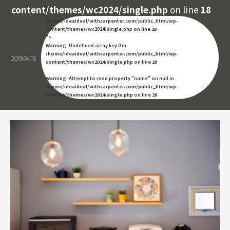
content/themes/wc2024/single.php
on line
18
/home/ideaideal/withcarpenter.com/public_html/wp-
content/themes/wc2024/single.php on line
20
">
Warning
: Undefined array key 0 in
/home/ideaideal/withcarpenter.com/public_html/wp-
2019.04.15
content/themes/wc2024/single.php
on line
20
Warning
: Attempt to read property "name" on null in
/home/ideaideal/withcarpenter.com/public_html/wp-
content/themes/wc2024/single.php
on line
20