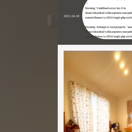
">
Warning
: Undefined array key 0 in
/home/ideaideal/withcarpenter.com/pu
2021.04.30
content/themes/wc2024/single.php
on l
Warning
: Attempt to read property "na
/home/ideaideal/withcarpenter.com/pu
content/themes/wc2024/single.php
on l