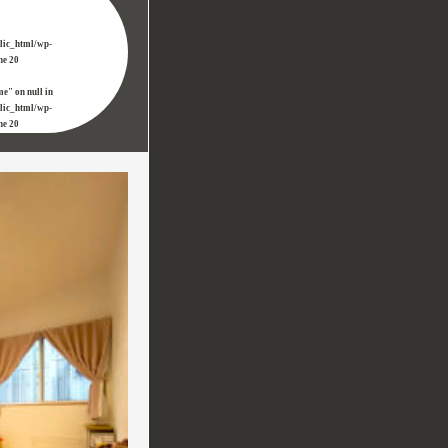
blic_html/wp-
ine
20
me" on null in
blic_html/wp-
ine
20