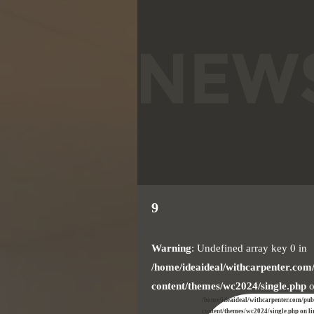
9
Warning
: Undefined array key 0 in
/home/ideaideal/withcarpenter.com
content/themes/wc2024/single.php
o
/home/ideaideal/withcarpenter.com/pu
content/themes/wc2024/single.php on l