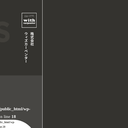
/public_html/wp-
n line
18
blic_html/wp-
ine
20