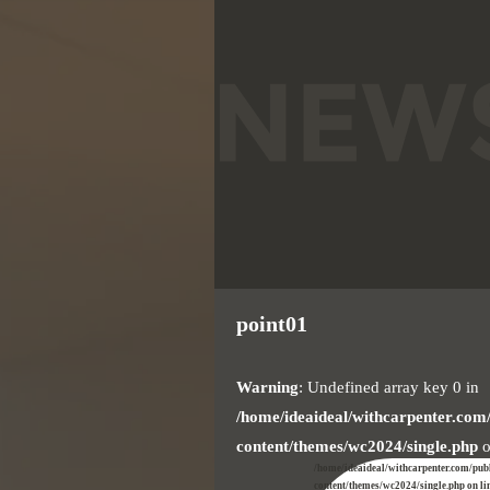
point01
Warning
: Undefined array key 0 in
/home/ideaideal/withcarpenter.com
content/themes/wc2024/single.php
o
/home/ideaideal/withcarpenter.com/pub
content/themes/wc2024/single.php on li