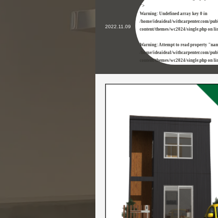
">
Warning
: Undefined array key 0 in
/home/ideaideal/withcarpenter.com/pub
2022.11.09
content/themes/wc2024/single.php
on li
Warning
: Attempt to read property "nam
/home/ideaideal/withcarpenter.com/pub
content/themes/wc2024/single.php
on li