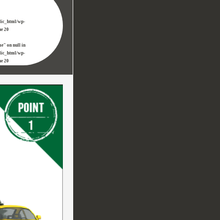
lic_html/wp-
ne
20
e" on null in
lic_html/wp-
ne
20