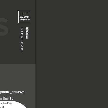
/public_html/wp-
n line
18
lic_html/wp-
ne
20