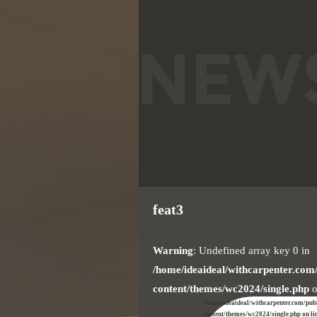
feat3
Warning
: Undefined array key 0 in
/home/ideaideal/withcarpenter.com
content/themes/wc2024/single.php
o
/home/ideaideal/withcarpenter.com/pub
content/themes/wc2024/single.php on li