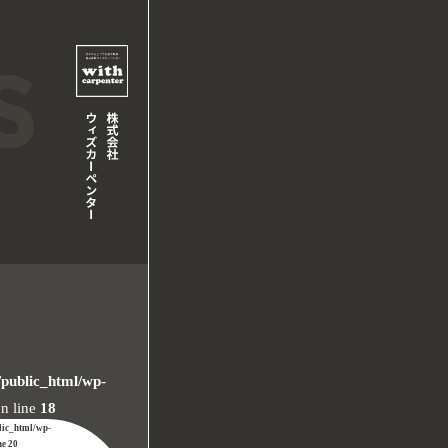
/public_html/wp-
n line
18
lic_html/wp-
ne
20