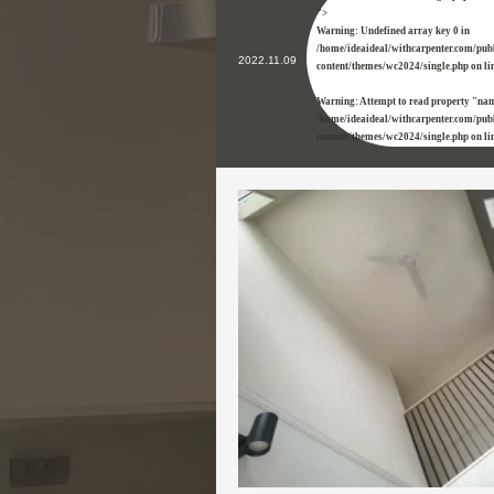
">
Warning
: Undefined array key 0 in
/home/ideaideal/withcarpenter.com/pub
2022.11.09
content/themes/wc2024/single.php
on li
Warning
: Attempt to read property "nam
/home/ideaideal/withcarpenter.com/pub
content/themes/wc2024/single.php
on li