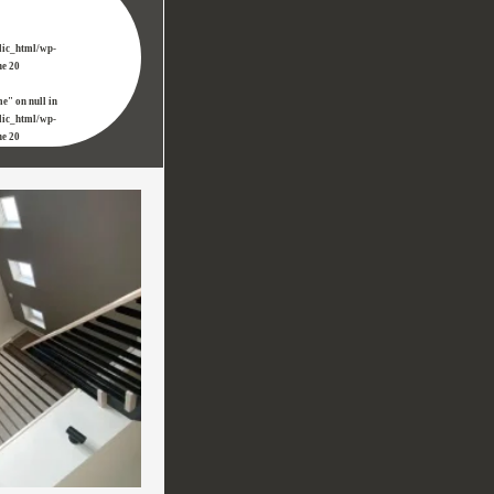
lic_html/wp-
ne
20
e" on null in
lic_html/wp-
ne
20