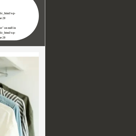
lic_html/wp-
ne
20
e" on null in
lic_html/wp-
ne
20