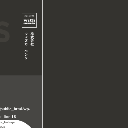
/public_html/wp-
n line
18
lic_html/wp-
ne
20