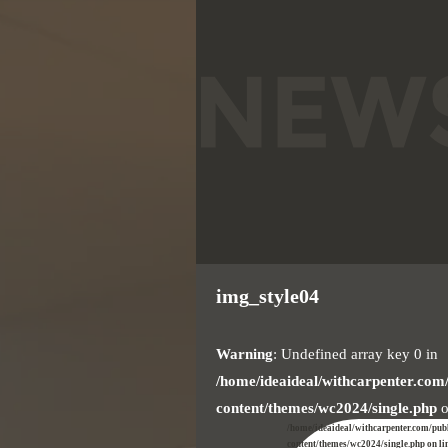
img_style04
Warning
: Undefined array key 0 in
/home/ideaideal/withcarpenter.com
content/themes/wc2024/single.php
o
/home/ideaideal/withcarpenter.com/pub
content/themes/wc2024/single.php on li