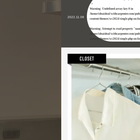
">
Warning
: Undefined array key 0 in
/home/ideaideal/withcarpenter.com/pub
2022.11.09
content/themes/wc2024/single.php
on li
Warning
: Attempt to read property "nam
/home/ideaideal/withcarpenter.com/pub
content/themes/wc2024/single.php
on li