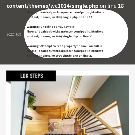
content/themes/wc2024/single.php
on line
18
/home/ideaideal/withcarpenter.com/public_html/wp-
content/themes/wc2024/single.php on line
20
">
Warning
: Undefined array key 0 in
/home/ideaideal/withcarpenter.com/public_html/wp-
2022.11.09
content/themes/wc2024/single.php
on line
20
Warning
: Attempt to read property "name" on null in
/home/ideaideal/withcarpenter.com/public_html/wp-
content/themes/wc2024/single.php
on line
20