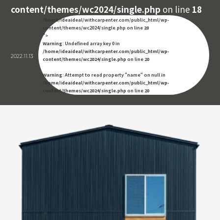
content/themes/wc2024/single.php
on line
18
/home/ideaideal/withcarpenter.com/public_html/wp-
content/themes/wc2024/single.php on line
20
">
Warning
: Undefined array key 0 in
/home/ideaideal/withcarpenter.com/public_html/wp-
2022.11.13
content/themes/wc2024/single.php
on line
20
Warning
: Attempt to read property "name" on null in
/home/ideaideal/withcarpenter.com/public_html/wp-
content/themes/wc2024/single.php
on line
20