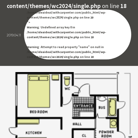
content/themes/wc2024/single.php
on line
18
/home/ideaideal/withcarpenter.com/public_html/wp-
content/themes/wc2024/single.php on line
20
">
Warning
: Undefined array key 0 in
/home/ideaideal/withcarpenter.com/public_html/wp-
2019.04.11
content/themes/wc2024/single.php
on line
20
Warning
: Attempt to read property "name" on null in
/home/ideaideal/withcarpenter.com/public_html/wp-
content/themes/wc2024/single.php
on line
20