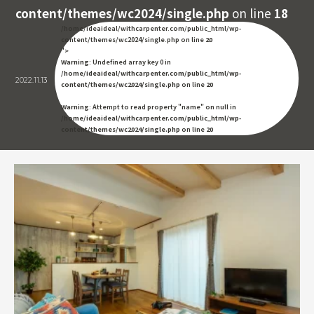
content/themes/wc2024/single.php
on line
18
/home/ideaideal/withcarpenter.com/public_html/wp-
content/themes/wc2024/single.php on line
20
">
Warning
: Undefined array key 0 in
/home/ideaideal/withcarpenter.com/public_html/wp-
2022.11.13
content/themes/wc2024/single.php
on line
20
Warning
: Attempt to read property "name" on null in
/home/ideaideal/withcarpenter.com/public_html/wp-
content/themes/wc2024/single.php
on line
20