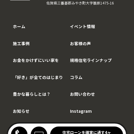
佐賀県三養基郡みやき町大字簑原1475-16
ホーム
イベント情報
施工事例
お客様の声
お金をかけずにいい家を
規格住宅ラインナップ
「好き」が全てのはじまり
コラム
豊かな暮らしとは？
お問い合わせ
お知らせ
Instagram
Copy©WithCarpenter.
わりキッチンの家見学会
住宅ローンを確実に通す4ヶ