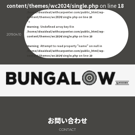
content/themes/wc2024/single.php
on line
18
/home/ideaideal/withcarpenter.com/public_html/wp-
content/themes/wc2024/single.php on line
20
">
Warning
: Undefined array key 0 in
/home/ideaideal/withcarpenter.com/public_html/wp-
2019.04.10
content/themes/wc2024/single.php
on line
20
Warning
: Attempt to read property "name" on null in
/home/ideaideal/withcarpenter.com/public_html/wp-
content/themes/wc2024/single.php
on line
20
お問い合わせ
CONTACT