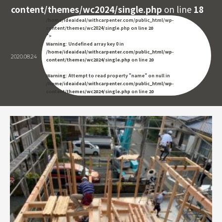
content/themes/wc2024/single.php
on line
18
/home/ideaideal/withcarpenter.com/public_html/wp-
content/themes/wc2024/single.php on line
20
">
Warning
: Undefined array key 0 in
/home/ideaideal/withcarpenter.com/public_html/wp-
2020.08.24
content/themes/wc2024/single.php
on line
20
Warning
: Attempt to read property "name" on null in
/home/ideaideal/withcarpenter.com/public_html/wp-
content/themes/wc2024/single.php
on line
20