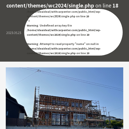
content/themes/wc2024/single.php
on line
18
/home/ideaideal/withcarpenter.com/public_html/wp-
content/themes/wc2024/single.php on line
20
">
Warning
: Undefined array key 0 in
/home/ideaideal/withcarpenter.com/public_html/wp-
2023.05.23
content/themes/wc2024/single.php
on line
20
Warning
: Attempt to read property "name" on null in
/home/ideaideal/withcarpenter.com/public_html/wp-
content/themes/wc2024/single.php
on line
20