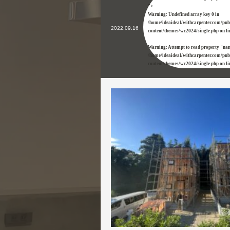
">
Warning
: Undefined array key 0 in
/home/ideaideal/withcarpenter.com/pu
2022.09.16
content/themes/wc2024/single.php
on l
Warning
: Attempt to read property "na
/home/ideaideal/withcarpenter.com/pu
content/themes/wc2024/single.php
on l