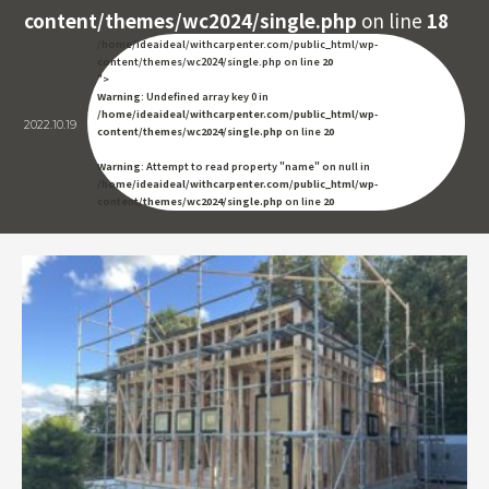
content/themes/wc2024/single.php
on line
18
/home/ideaideal/withcarpenter.com/public_html/wp-
content/themes/wc2024/single.php on line
20
">
Warning
: Undefined array key 0 in
/home/ideaideal/withcarpenter.com/public_html/wp-
2022.10.19
content/themes/wc2024/single.php
on line
20
Warning
: Attempt to read property "name" on null in
/home/ideaideal/withcarpenter.com/public_html/wp-
content/themes/wc2024/single.php
on line
20