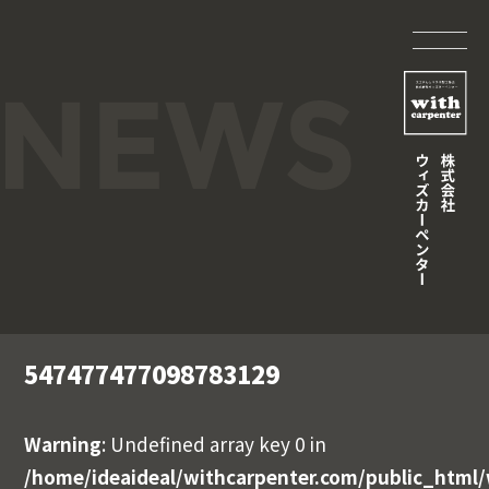
547477477098783129
Warning
: Undefined array key 0 in
/home/ideaideal/withcarpenter.com/public_html