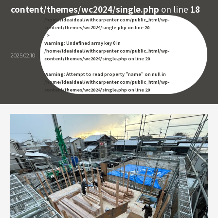
content/themes/wc2024/single.php
on line
18
/home/ideaideal/withcarpenter.com/public_html/wp-
content/themes/wc2024/single.php on line
20
">
Warning
: Undefined array key 0 in
/home/ideaideal/withcarpenter.com/public_html/wp-
2025.02.10
content/themes/wc2024/single.php
on line
20
Warning
: Attempt to read property "name" on null in
/home/ideaideal/withcarpenter.com/public_html/wp-
content/themes/wc2024/single.php
on line
20