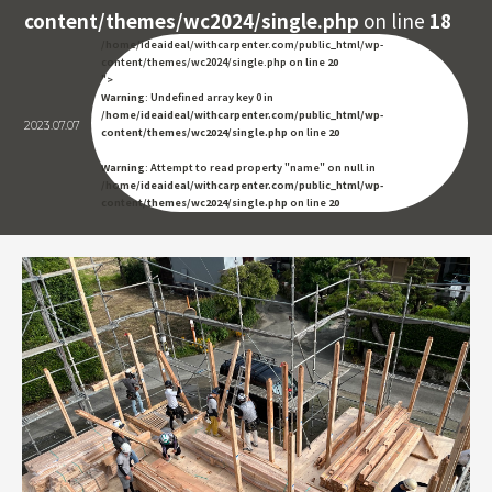
content/themes/wc2024/single.php
on line
18
/home/ideaideal/withcarpenter.com/public_html/wp-
content/themes/wc2024/single.php on line
20
">
Warning
: Undefined array key 0 in
/home/ideaideal/withcarpenter.com/public_html/wp-
2023.07.07
content/themes/wc2024/single.php
on line
20
Warning
: Attempt to read property "name" on null in
/home/ideaideal/withcarpenter.com/public_html/wp-
content/themes/wc2024/single.php
on line
20