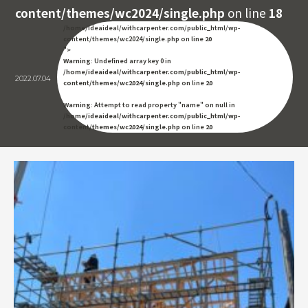
content/themes/wc2024/single.php
on line
18
/home/ideaideal/withcarpenter.com/public_html/wp-
content/themes/wc2024/single.php on line
20
">
Warning
: Undefined array key 0 in
/home/ideaideal/withcarpenter.com/public_html/wp-
2022.07.04
content/themes/wc2024/single.php
on line
20
Warning
: Attempt to read property "name" on null in
/home/ideaideal/withcarpenter.com/public_html/wp-
content/themes/wc2024/single.php
on line
20