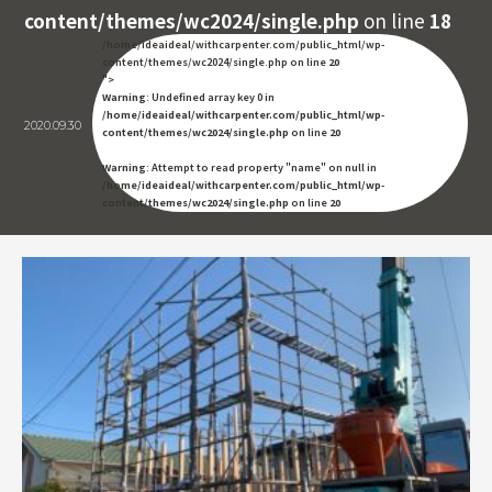
content/themes/wc2024/single.php
on line
18
/home/ideaideal/withcarpenter.com/public_html/wp-
content/themes/wc2024/single.php on line
20
">
Warning
: Undefined array key 0 in
/home/ideaideal/withcarpenter.com/public_html/wp-
2020.09.30
content/themes/wc2024/single.php
on line
20
Warning
: Attempt to read property "name" on null in
/home/ideaideal/withcarpenter.com/public_html/wp-
content/themes/wc2024/single.php
on line
20