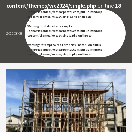
content/themes/wc2024/single.php
on line
18
/home/ideaideal/withcarpenter.com/public_html/wp-
content/themes/wc2024/single.php on line
20
">
Warning
: Undefined array key 0 in
/home/ideaideal/withcarpenter.com/public_html/wp-
2022.08.08
content/themes/wc2024/single.php
on line
20
Warning
: Attempt to read property "name" on null in
/home/ideaideal/withcarpenter.com/public_html/wp-
content/themes/wc2024/single.php
on line
20