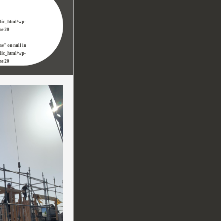
blic_html/wp-
ine
20
me" on null in
blic_html/wp-
ine
20