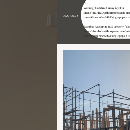
">
Warning
: Undefined array key 0 in
/home/ideaideal/withcarpenter.com/pu
2023.05.25
content/themes/wc2024/single.php
on l
Warning
: Attempt to read property "na
/home/ideaideal/withcarpenter.com/pu
content/themes/wc2024/single.php
on l