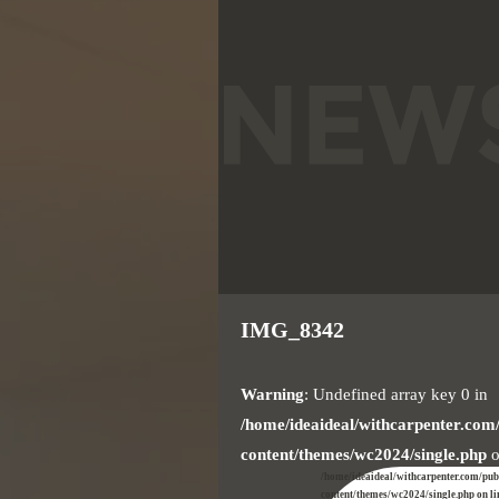
IMG_8342
Warning
: Undefined array key 0 in
/home/ideaideal/withcarpenter.com
content/themes/wc2024/single.php
o
/home/ideaideal/withcarpenter.com/pu
content/themes/wc2024/single.php on l