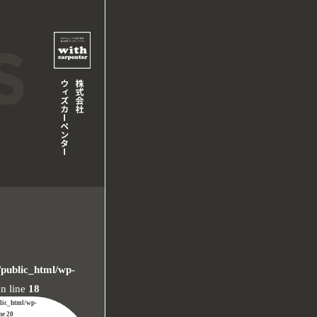
/public_html/wp-
n line
18
blic_html/wp-
ine
20