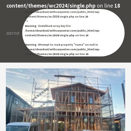
content/themes/wc2024/single.php
on line
18
/home/ideaideal/withcarpenter.com/public_html/wp-
content/themes/wc2024/single.php on line
20
">
Warning
: Undefined array key 0 in
/home/ideaideal/withcarpenter.com/public_html/wp-
2021.11.01
content/themes/wc2024/single.php
on line
20
Warning
: Attempt to read property "name" on null in
/home/ideaideal/withcarpenter.com/public_html/wp-
content/themes/wc2024/single.php
on line
20