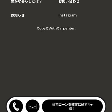
豊かな暮らしとは？
お問い合わせ
お知らせ
Instagram
Copy©WithCarpenter.
わりキッチンの家見学会
住宅ローンを確実に通す4ヶ
開催中！
条！