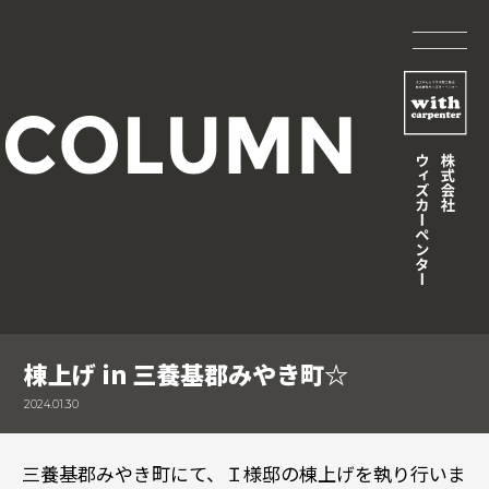
棟上げ in 三養基郡みやき町☆
2024.01.30
三養基郡みやき町にて、Ｉ様邸の棟上げを執り行いま