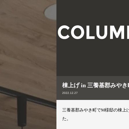
棟上げ in 三養基郡みや
2022.12.27
三養基郡みやき町でM様邸の棟上
た。