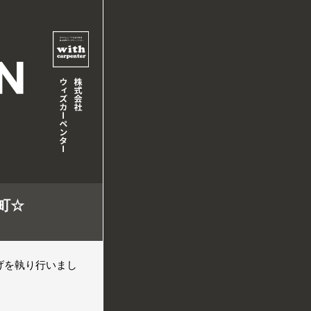
き町☆
げを執り行いまし