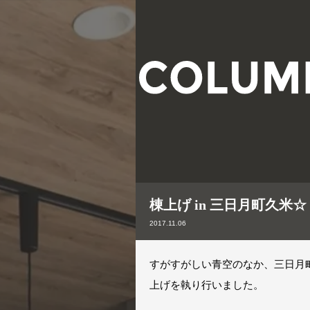
棟上げ in 三日月町久米☆
2017.11.06
すがすがしい青空のなか、三日月
上げを執り行いました。