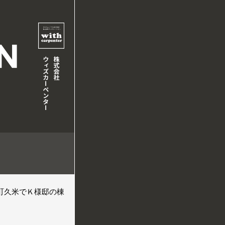
町久米でＫ様邸の棟