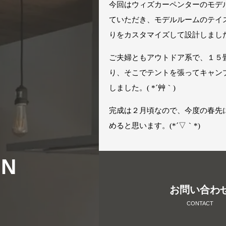
今回はウィズカーペンターのモデ
ていただき、モデルルームのテイ
りをカスタマイズして設計しまし
ご夫婦ともアウトドア系で、１５
り、そこでテントを張ってキャン
しました。( *´艸｀)
完成は２月頃なので、今度の春先
めると思います。(*´▽｀*)
MN
お問い合わ
CONTACT