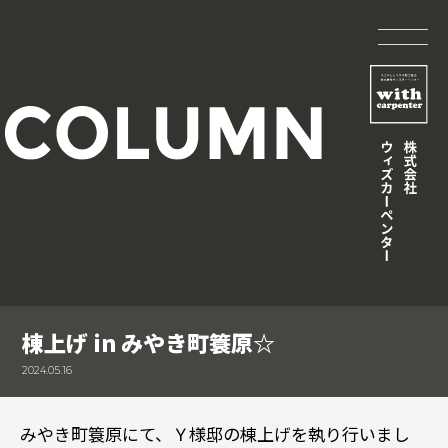
棟上げ in みやき町簑原☆
2024.05.16
みやき町簑原にて、Ｙ様邸の棟上げを執り行いまし