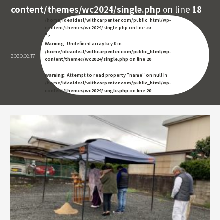
content/themes/wc2024/single.php
on line
18
/home/ideaideal/withcarpenter.com/public_html/wp-
content/themes/wc2024/single.php on line
20
">
Warning
: Undefined array key 0 in
/home/ideaideal/withcarpenter.com/public_html/wp-
2020.02.17
content/themes/wc2024/single.php
on line
20
Warning
: Attempt to read property "name" on null in
/home/ideaideal/withcarpenter.com/public_html/wp-
content/themes/wc2024/single.php
on line
20