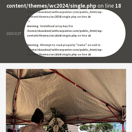
content/themes/wc2024/single.php
on line
18
/home/ideaideal/withcarpenter.com/public_html/wp-
content/themes/wc2024/single.php on line
20
">
Warning
: Undefined array key 0 in
/home/ideaideal/withcarpenter.com/public_html/wp-
2025.10.27
content/themes/wc2024/single.php
on line
20
Warning
: Attempt to read property "name" on null in
/home/ideaideal/withcarpenter.com/public_html/wp-
content/themes/wc2024/single.php
on line
20