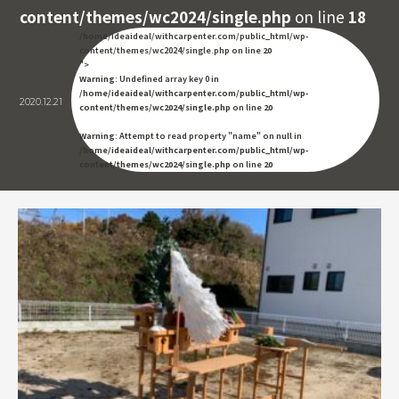
content/themes/wc2024/single.php
on line
18
/home/ideaideal/withcarpenter.com/public_html/wp-
content/themes/wc2024/single.php on line
20
">
Warning
: Undefined array key 0 in
/home/ideaideal/withcarpenter.com/public_html/wp-
2020.12.21
content/themes/wc2024/single.php
on line
20
Warning
: Attempt to read property "name" on null in
/home/ideaideal/withcarpenter.com/public_html/wp-
content/themes/wc2024/single.php
on line
20