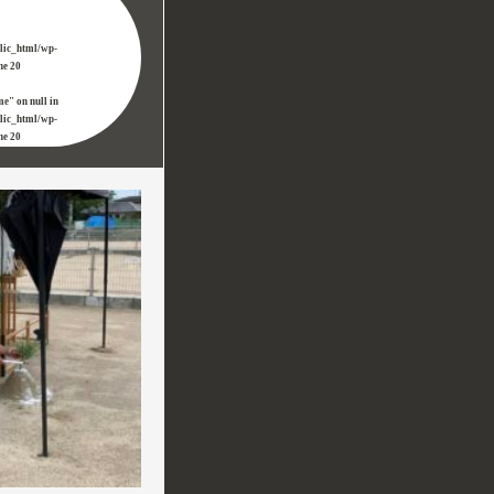
blic_html/wp-
ine
20
me" on null in
blic_html/wp-
ine
20