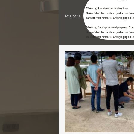
">
Warning
: Undefined array key 0 in
/home/ideaideal/withcarpenter.com/pu
2019.06.18
content/themes/wc2024/single.php
on l
Warning
: Attempt to read property "na
/home/ideaideal/withcarpenter.com/pu
content/themes/wc2024/single.php
on l