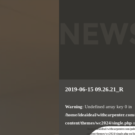
2019-06-15 09.26.21_R
Warning
: Undefined array key 0 in
/home/ideaideal/withcarpenter.com
content/themes/wc2024/single.php
o
/home/ideaideal/withcarpenter.com/pu
content/themes/wc2024/single.php on l