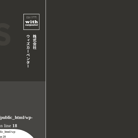
/public_html/wp-
n line
18
blic_html/wp-
ine
20