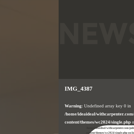
IMG_4387
Warning
: Undefined array key 0 in
/home/ideaideal/withcarpenter.com
content/themes/wc2024/single.php
o
/home/ideaideal/withcarpenter.com/pu
content/themes/wc2024/single.php on l