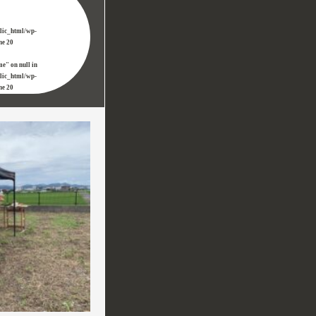
blic_html/wp-
ine
20
me" on null in
blic_html/wp-
ine
20