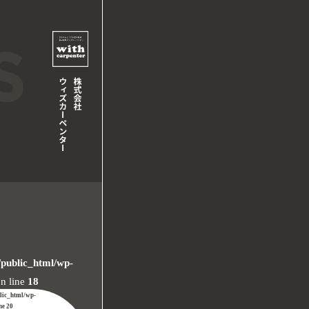
/public_html/wp-
n line
18
blic_html/wp-
ine
20