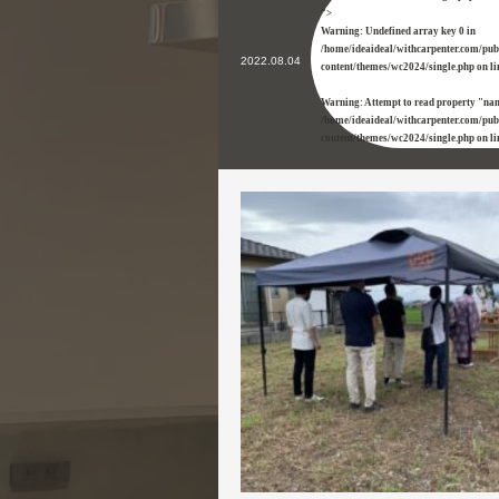
">
Warning
: Undefined array key 0 in
/home/ideaideal/withcarpenter.com/pu
2022.08.04
content/themes/wc2024/single.php
on l
Warning
: Attempt to read property "na
/home/ideaideal/withcarpenter.com/pu
content/themes/wc2024/single.php
on l