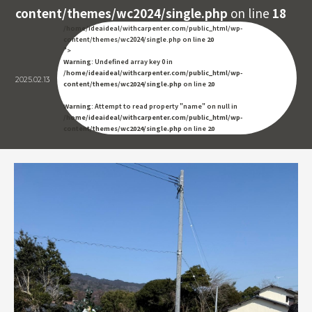
content/themes/wc2024/single.php
on line
18
/home/ideaideal/withcarpenter.com/public_html/wp-
content/themes/wc2024/single.php on line
20
">
Warning
: Undefined array key 0 in
/home/ideaideal/withcarpenter.com/public_html/wp-
2025.02.13
content/themes/wc2024/single.php
on line
20
Warning
: Attempt to read property "name" on null in
/home/ideaideal/withcarpenter.com/public_html/wp-
content/themes/wc2024/single.php
on line
20