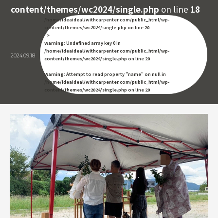
content/themes/wc2024/single.php
on line
18
/home/ideaideal/withcarpenter.com/public_html/wp-
content/themes/wc2024/single.php on line
20
">
Warning
: Undefined array key 0 in
/home/ideaideal/withcarpenter.com/public_html/wp-
2024.09.18
content/themes/wc2024/single.php
on line
20
Warning
: Attempt to read property "name" on null in
/home/ideaideal/withcarpenter.com/public_html/wp-
content/themes/wc2024/single.php
on line
20